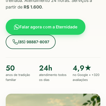
treinada. Atendimento 24 horas. Serviços a
partir de
R$ 1.600
.
Falar agora com a Eternidade
(85) 98887-8097
50
24h
4,9★
anos de tradição
atendimento todos
no Google • +320
familiar
os dias
avaliações