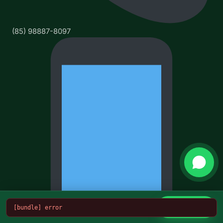
(85) 98887-8097
Atendimento 24h
Conversar
[bundle] error
WhatsApp (85) 98887-8097